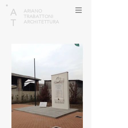
A
ARIANO
TRABATTONI
T
ARCHITETTURA