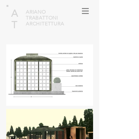
A
ARIANO
TRABATTONI
T
ARCHITETTURA