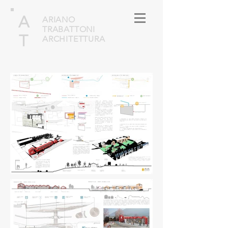
A
ARIANO
TRABATTONI
T
ARCHITETTURA