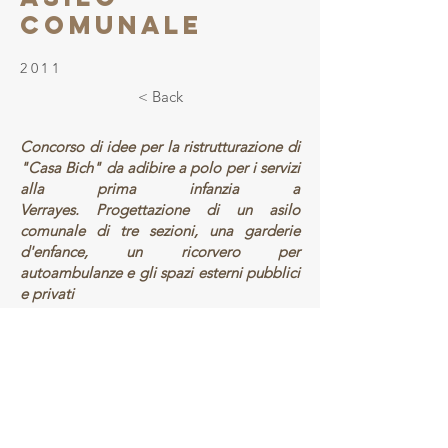
COMUNALE
2011
< Back
Concorso di idee per la ristrutturazione di
"Casa Bich" da adibire a polo per i servizi
alla prima infanzia a
Verrayes. Progettazione di un asilo
comunale di tre sezioni, una garderie
d'enfance, un ricorvero per
autoambulanze e gli spazi esterni pubblici
e privati
Costruire in Valle d'Aosta, a ridosso delle
Alpi, significa costruire il paesaggio. Il
paesaggio sono le vette alpine, i tetti a
falda a acuta delle case, i terrazzamenti
artificiali, le pietre spaccate che
costruiscono i muri delle case. Il progetto