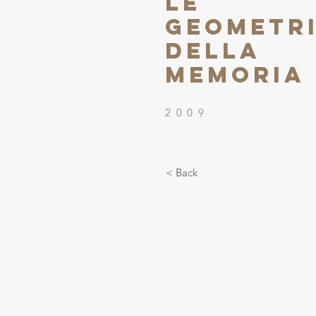
le
geometr
della
memoria
2009
< Back