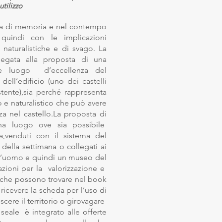
tilizzo
nza di memoria e nel contempo
 quindi con le implicazioni
naturalistiche e di svago.
La
legata alla proposta di una
ome luogo d’eccellenza del
 dell’edificio (uno dei castelli
stente),sia perché rappresenta
o e naturalistico che può avere
a nel castello.La proposta di
una luogo ove sia possibile
ra,venduti con il sistema del
 della settimana o collegati ai
ell’uomo e quindi un museo del
iazioni per la valorizzazione e
li,che possono trovare nel book
icevere la scheda per l’uso di
scere il territorio o girovagare
seale è integrato alle offerte