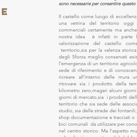
sono necessarie per consentire questo u
ie
Il castello come luogo di eccelle
una vetrina del territorio oggi
commerciali certamente ma anche 
nostra idea è infatti in parte 
valorizzazione del castello c
territorio,sia per la valenza storica
degli Sforza meglio conservati esi
l’emergenza di un territorio agricol
sede di riferimento e di conoscenz
ricreare all’interno delle mura 
ritrovare sia i prodotto della ter
kilometro zero,magari alcuni giorni
giorni di mercato,sia i prodotti d
territorio che sia sede delle assoc
studio, sia delle strade dei fontani
shop documentazione e tracciati o r
bici comunali da utilizzare per cono
nel centro storico. Ma l’aspetto mu